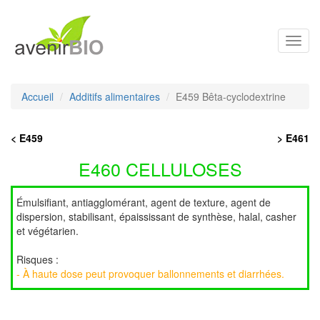
Toggl
navig
Accueil
Additifs alimentaires
E459 Bêta-cyclodextrine
< E459
> E461
E460 CELLULOSES
Émulsifiant, antiagglomérant, agent de texture, agent de
dispersion, stabilisant, épaississant de synthèse, halal, casher
et végétarien.
Risques :
- À haute dose peut provoquer ballonnements et diarrhées.