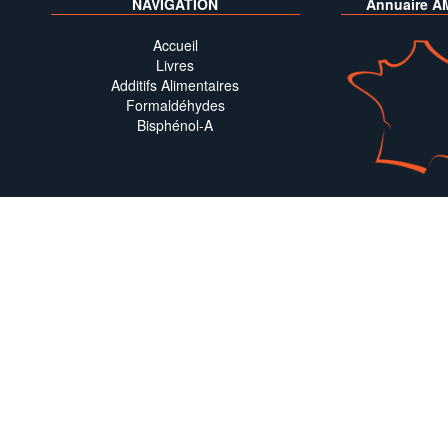
NAVIGATION
Annuaire A
Accueil
Livres
Additifs Alimentaires
Formaldéhydes
Bisphénol-A