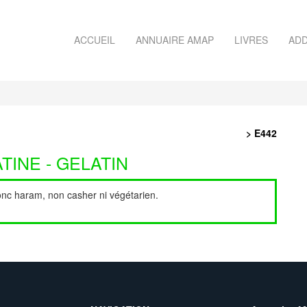
ACCUEIL
ANNUAIRE AMAP
LIVRES
ADD
> E442
TINE - GELATIN
donc haram, non casher ni végétarien.