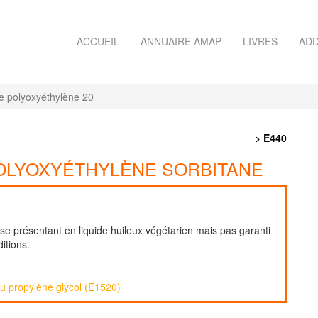
ACCUEIL
ANNUAIRE AMAP
LIVRES
ADD
e polyoxyéthylène 20
> E440
POLYOXYÉTHYLÈNE SORBITANE
 se présentant en liquide huileux végétarien mais pas garanti
itions.
au propylène glycol (E1520)