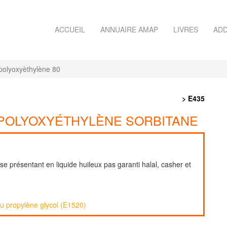
ACCUEIL
ANNUAIRE AMAP
LIVRES
ADD
polyoxyèthylène 80
> E435
 POLYOXYÉTHYLÈNE SORBITANE
 se présentant en liquide huileux pas garanti halal, casher et
au propylène glycol (E1520)