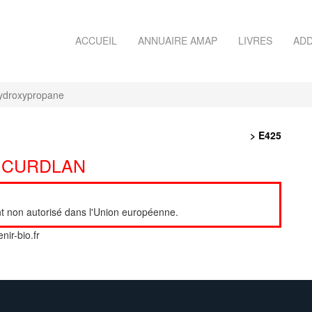
ACCUEIL
ANNUAIRE AMAP
LIVRES
ADD
ihydroxypropane
> E425
 CURDLAN
sant non autorisé dans l'Union européenne.
nir-bio.fr