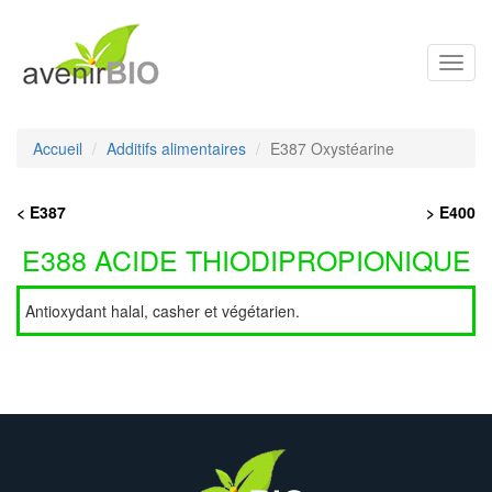
Toggl
navig
Accueil
Additifs alimentaires
E387 Oxystéarine
< E387
> E400
E388 ACIDE THIODIPROPIONIQUE
Antioxydant halal, casher et végétarien.