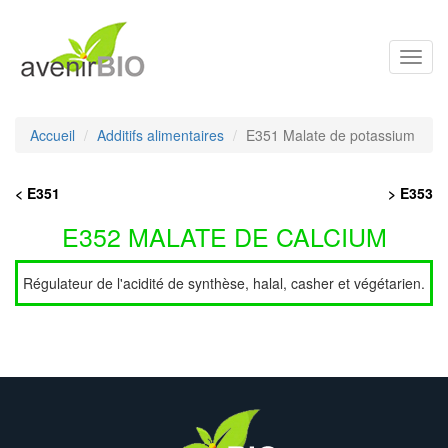
Toggl
navig
Accueil
Additifs alimentaires
E351 Malate de potassium
< E351
> E353
E352 MALATE DE CALCIUM
Régulateur de l'acidité de synthèse, halal, casher et végétarien.