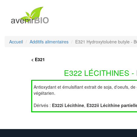
Accueil
Additifs alimentaires
E321 Hydroxytoluène butyle - B
< E321
E322 LÉCITHINES 
Antioxydant et émulsifiant extrait de soja, d'oeufs, de 
végétarien.
Dérivés :
E322i Lécithine
,
E322ii Lécithine partie