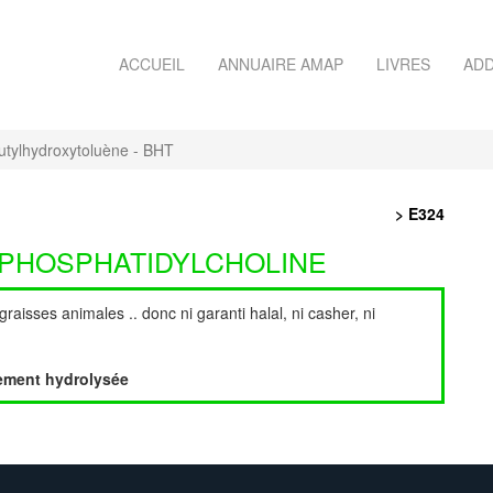
ACCUEIL
ANNUAIRE AMAP
LIVRES
ADD
utylhydroxytoluène - BHT
> E324
- PHOSPHATIDYLCHOLINE
graisses animales .. donc ni garanti halal, ni casher, ni
llement hydrolysée