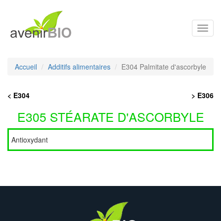
Toggl
navig
Accueil
Additifs alimentaires
E304 Palmitate d'ascorbyle
< E304
> E306
E305 STÉARATE D'ASCORBYLE
Antioxydant