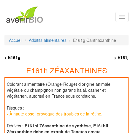
Toggl
navig
Accueil
Additifs alimentaires
E161g Canthaxanthine
< E161g
> E161j
E161h ZÉAXANTHINES
Colorant alimentaire (Orange-Rouge) d'origine animale,
végétale ou champignon non garanti halal, casher et
végétarien, autorisé en France sous conditions.
Risques :
- À haute dose, provoque des troubles de la rétine.
Dérivés :
E161hi Zéaxanthine de synthèse
,
E161hii
Zéaxanthine riche en extrait de Tagetes erecta
.