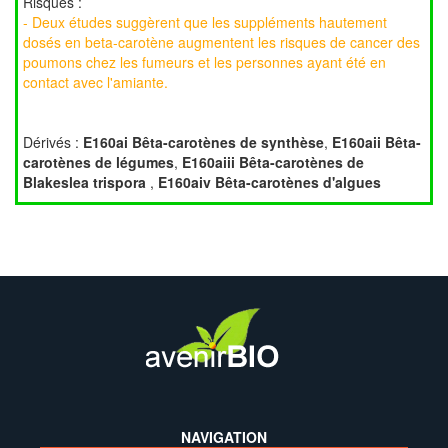
Risques :
- Deux études suggèrent que les suppléments hautement
dosés en beta-carotène augmentent les risques de cancer des
poumons chez les fumeurs et les personnes ayant été en
contact avec l'amiante.
Dérivés :
E160ai Bêta-carotènes de synthèse
,
E160aii Bêta-
carotènes de légumes
,
E160aiii Bêta-carotènes de
Blakeslea trispora
,
E160aiv Bêta-carotènes d'algues
NAVIGATION