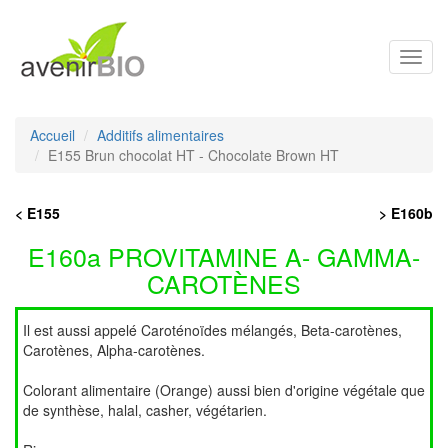
Toggl
navig
Accueil
Additifs alimentaires
E155 Brun chocolat HT - Chocolate Brown HT
< E155
> E160b
E160a PROVITAMINE A- GAMMA-
CAROTÈNES
Il est aussi appelé Caroténoïdes mélangés, Beta-carotènes,
Carotènes, Alpha-carotènes.
Colorant alimentaire (Orange) aussi bien d'origine végétale que
de synthèse, halal, casher, végétarien.