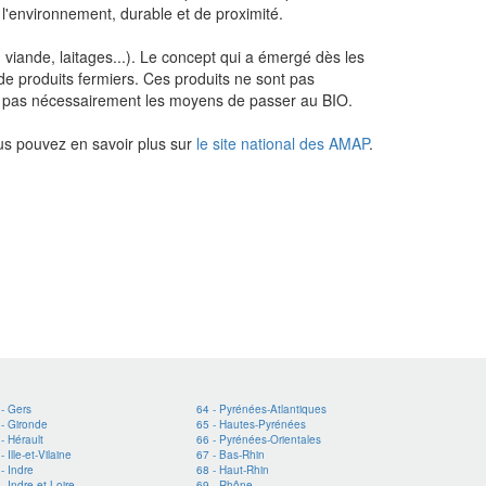
'environnement, durable et de proximité.
viande, laitages...). Le concept qui a émergé dès les
 produits fermiers. Ces produits ne sont pas
ont pas nécessairement les moyens de passer au BIO.
Vous pouvez en savoir plus sur
le site national des AMAP
.
 - Gers
64 - Pyrénées-Atlantiques
 - Gironde
65 - Hautes-Pyrénées
- Hérault
66 - Pyrénées-Orientales
- Ille-et-Vilaine
67 - Bas-Rhin
- Indre
68 - Haut-Rhin
- Indre et Loire
69 - Rhône