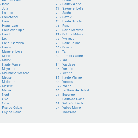
- Isère
70 - Haute-Saône
- Jura
71 - Saône et Loire
 - Landes
72 - Sarthe
- Loir-et-cher
73 - Savoie
- Loire
74 - Haute-Savoie
 - Haute-Loire
75 - Paris
- Loire-Atlantique
76 - Seine-Maritime
- Loiret
77 - Seine-et-Marne
- Lot
78 - Yvelines
 - Lot-et-Garonne
79 - Deux-Sèvres
 - Lozère
80 - Somme
- Maine-et-Loire
81 - Tarn
 - Manche
82 - Tarn et Garonne
 - Marne
83 - Var
 - Haute-Marne
84 - Vaucluse
 - Mayenne
85 - Vendée
 - Meurthe-et-Moselle
86 - Vienne
 - Meuse
87 - Haute-Vienne
 - Morbihan
88 - Vosges
- Moselle
89 - Yonne
- Nièvre
90 - Territoire de Belfort
 - Nord
91 - Essonne
- Oise
92 - Hauts de Seine
 - Orne
93 - Seine St Denis
 - Pas-de-Calais
94 - Val de Marne
 - Puy-de-Dôme
95 - Val d'Oise