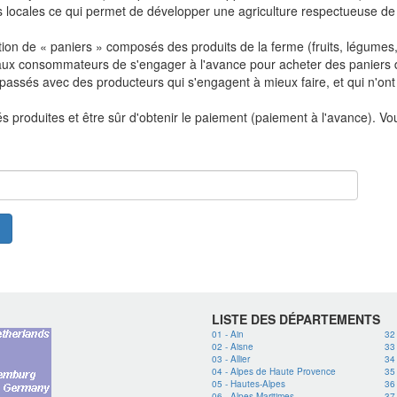
locales ce qui permet de développer une agriculture respectueuse de l
ion de « paniers » composés des produits de la ferme (fruits, légumes, 
ux consommateurs de s'engager à l'avance pour acheter des paniers de
e passés avec des producteurs qui s'engagent à mieux faire, et qui n'
ités produites et être sûr d'obtenir le paiement (paiement à l'avance). 
LISTE DES DÉPARTEMENTS
01 - Ain
32
02 - Aisne
33
03 - Allier
34 
04 - Alpes de Haute Provence
35 
05 - Hautes-Alpes
36 
06 - Alpes-Maritimes
37 