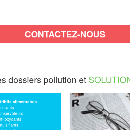
S DÉSIREZ INSCRIRE VOTRE 
SUR AVENIR-BIO
CONTACTEZ-NOUS
s dossiers pollution et
SOLUTIO
ditifs alimentaires
olorants
onservateurs
ti-oxydants
ulsifiants