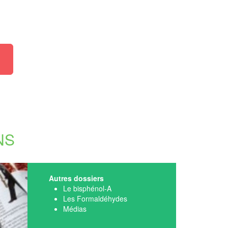
AMAP
NS
Autres dossiers
Le bisphénol-A
Les Formaldéhydes
Médias