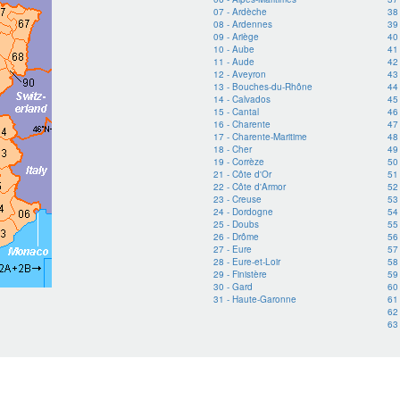
07 - Ardèche
38 
08 - Ardennes
39 
09 - Ariège
40
10 - Aube
41 
11 - Aude
42 
12 - Aveyron
43
13 - Bouches-du-Rhône
44 
14 - Calvados
45 
15 - Cantal
46 
16 - Charente
47
17 - Charente-Maritime
48
18 - Cher
49 
19 - Corrèze
50
21 - Côte d'Or
51
22 - Côte d'Armor
52
23 - Creuse
53
24 - Dordogne
54
25 - Doubs
55
26 - Drôme
56
27 - Eure
57 
28 - Eure-et-Loir
58 
29 - Finistère
59
30 - Gard
60 
31 - Haute-Garonne
61
62
63